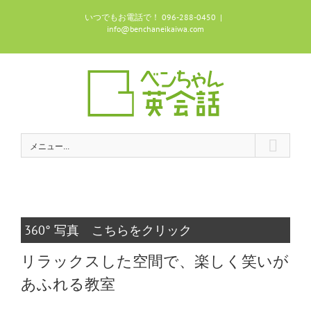
Skip
いつでもお電話で！ 096-288-0450
|
to
info@benchaneikaiwa.com
content
メニュー...
360° 写真 こちらをクリック
リラックスした空間で、楽しく笑いが
あふれる教室