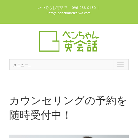
Skip
いつでもお電話で！ 096-288-0450
|
to
info@benchaneikaiwa.com
content
メニュー...
カウンセリングの予約を
随時受付中！