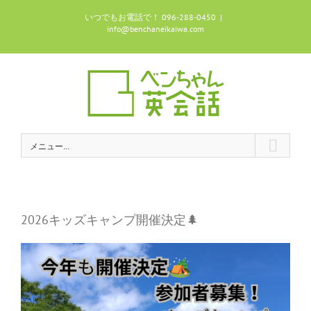
Skip
いつでもお電話で！ 096-288-0450
|
to
info@benchaneikaiwa.com
content
メニュー...
2026キッズキャンプ開催決定🌲