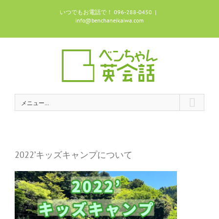
Skip
いつでもお電話で！ 096-288-0450
|
to
info@benchaneikaiwa.com
content
メニュー...
2022’キッズキャンプについて