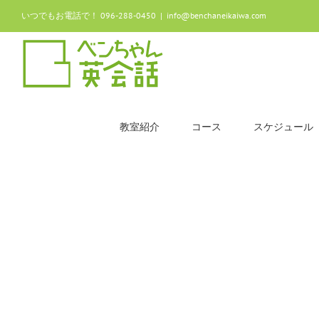
Skip
いつでもお電話で！ 096-288-0450
|
info@benchaneikaiwa.com
to
content
教室紹介
コース
スケジュール