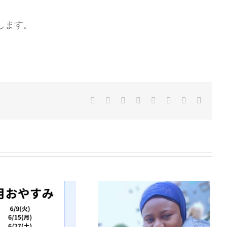
します。
Facebook
Twitter
Reddit
LinkedIn
Tumblr
Pinterest
Vk
電
子
メ
ー
ル