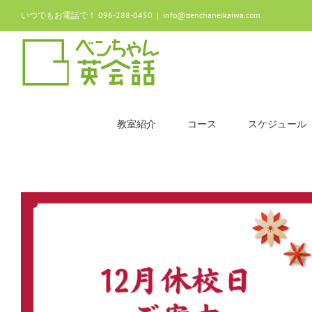
Skip
いつでもお電話で！ 096-288-0450
|
info@benchaneikaiwa.com
to
content
教室紹介
コース
スケジュール