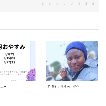
Facebook
Twitter
Reddit
LinkedIn
Tumblr
Pinterest
Vk
電
子
メ
ー
ル
み☂️
3月 新しい先生のご紹介
6
2月 18th, 2026