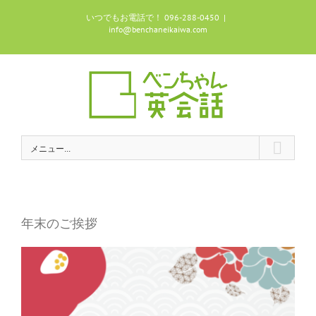
Skip
いつでもお電話で！ 096-288-0450
|
to
info@benchaneikaiwa.com
content
メニュー...
年末のご挨拶