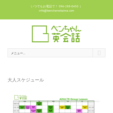
Skip
いつでもお電話で！ 096-288-0450
|
to
info@benchaneikaiwa.com
content
メニュー...
大人スケジュール