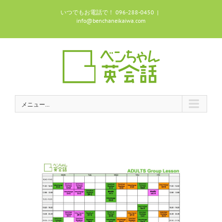
Skip
いつでもお電話で！ 096-288-0450
|
to
info@benchaneikaiwa.com
content
メニュー...