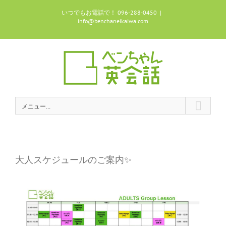
Skip
いつでもお電話で！ 096-288-0450
|
to
info@benchaneikaiwa.com
content
メニュー...
大人スケジュールのご案内✨