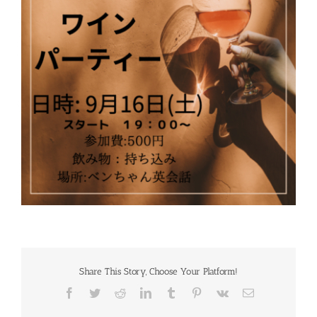
Share This Story, Choose Your Platform!
Facebook
Twitter
Reddit
LinkedIn
Tumblr
Pinterest
Vk
電
子
メ