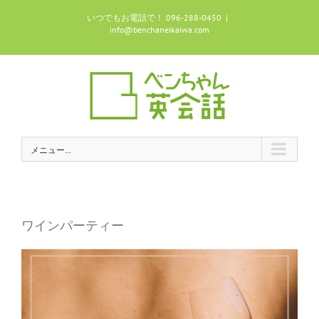
Skip
いつでもお電話で！ 096-288-0450
|
to
info@benchaneikaiwa.com
content
メニュー...
ワインパーティー