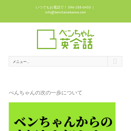
Skip
いつでもお電話で！ 096-288-0450
|
to
info@benchaneikaiwa.com
content
メニュー...
べんちゃんの次の一歩について