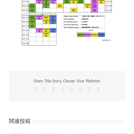
Share This Story, Choose Your Platform!
Facebook
Twitter
Reddit
LinkedIn
Tumblr
Pinterest
Vk
電
子
メ
ー
ル
関連投稿