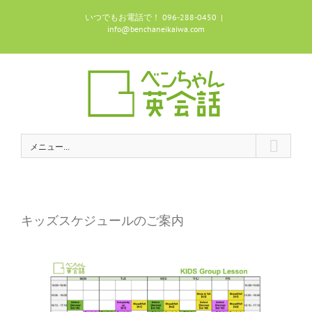
Skip
いつでもお電話で！ 096-288-0450
|
to
info@benchaneikaiwa.com
content
メニュー...
キッズスケジュールのご案内